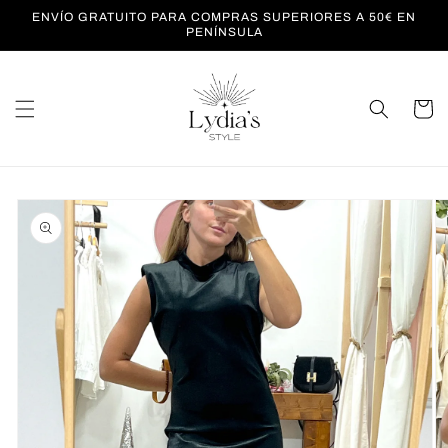
Ir
ENVÍO GRATUITO PARA COMPRAS SUPERIORES A 50€ EN
directamente
PENÍNSULA
al contenido
Carrito
Ir
directamente
a la
información
del producto