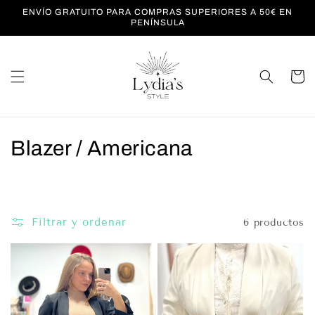
Ir
ENVÍO GRATUITO PARA COMPRAS SUPERIORES A 50€ EN
directamente
PENÍNSULA
al contenido
Carrito
C
Blazer / Americana
o
l
Filtrar y ordenar
6 productos
e
c
c
i