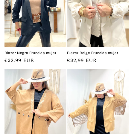
ó
n
:
Blazer Negra Fruncida mujer
Blazer Beige Fruncida mujer
Precio
€32,99 EUR
Precio
€32,99 EUR
habitual
habitual