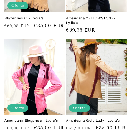
Oferta
Blazer Indian - Lydia’s
Americana YELLOWSTONE-
Lydia’s
Precio
Precio
€35,00 EUR
€69,98 EUR
Precio
€69,98 EUR
habitual
de
habitual
oferta
Oferta
Oferta
Americana Elegancia - Lydia’s
Americana Gold Lady - Lydia’s
Precio
Precio
€35,00 EUR
Precio
Precio
€35,00 EUR
€69,98 EUR
€69,98 EUR