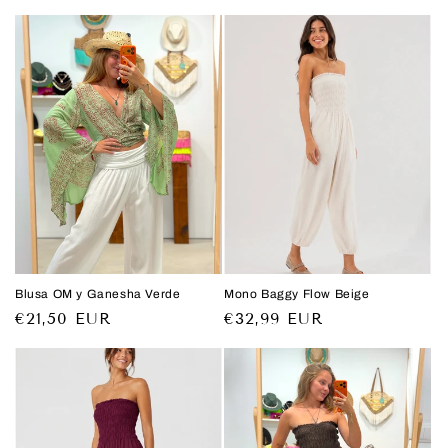
habitual
Blusa OM y Ganesha Verde
Mono Baggy Flow Beige
Precio
€21,50 EUR
Precio
€32,99 EUR
habitual
habitual