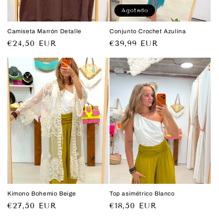
Agotado
Camiseta Marrón Detalle
Conjunto Crochet Azulina
Precio
€24,50 EUR
Precio
€39,99 EUR
habitual
habitual
Kimono Bohemio Beige
Top asimétrico Blanco
Precio
€27,50 EUR
Precio
€18,50 EUR
habitual
habitual