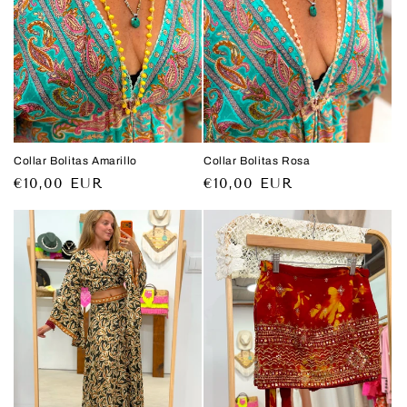
ó
n
:
Collar Bolitas Amarillo
Collar Bolitas Rosa
Precio
€10,00 EUR
Precio
€10,00 EUR
habitual
habitual