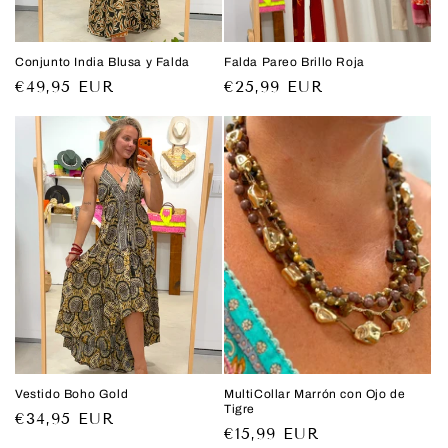
Conjunto India Blusa y Falda
Falda Pareo Brillo Roja
Precio
€49,95 EUR
Precio
€25,99 EUR
habitual
habitual
Vestido Boho Gold
MultiCollar Marrón con Ojo de
Tigre
Precio
€34,95 EUR
Precio
€15,99 EUR
habitual