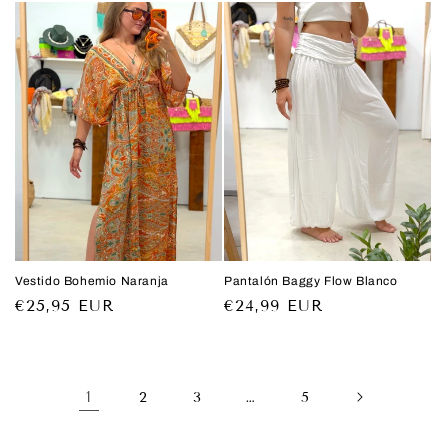
Vestido Bohemio Naranja
Pantalón Baggy Flow Blanco
Precio
€25,95 EUR
Precio
€24,99 EUR
habitual
habitual
1
…
2
3
5