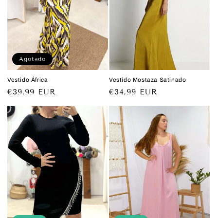
Agotado
Vestido África
Vestido Mostaza Satinado
Precio
€39,99 EUR
Precio
€34,99 EUR
habitual
habitual