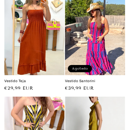
Agotado
Vestido Teja
Vestido Santorini
Precio
€29,99 EUR
Precio
€39,99 EUR
habitual
habitual