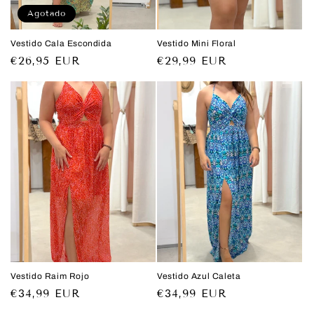
Agotado
Vestido Cala Escondida
Vestido Mini Floral
Precio
€26,95 EUR
Precio
€29,99 EUR
habitual
habitual
Vestido Raim Rojo
Vestido Azul Caleta
Precio
€34,99 EUR
Precio
€34,99 EUR
habitual
habitual