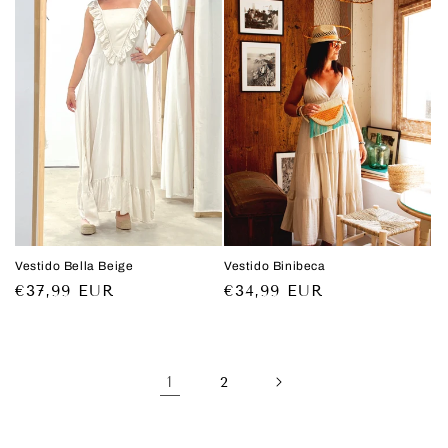
oferta
oferta
Vestido Bella Beige
Vestido Binibeca
Precio
€37,99 EUR
Precio
€34,99 EUR
habitual
habitual
1
2