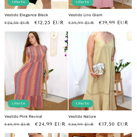
Oferta
Oferta
Vestido Elegance Black
Vestido Lino Glam
Precio
Precio
€12,25 EUR
Precio
Precio
€19,99 EUR
€24,50 EUR
€39,99 EUR
habitual
de
habitual
de
oferta
oferta
Oferta
Oferta
Vestido Pink Revival
Vestido Nature
Precio
Precio
€24,99 EUR
Precio
Precio
€17,50 EUR
€49,99 EUR
€34,99 EUR
habitual
de
habitual
de