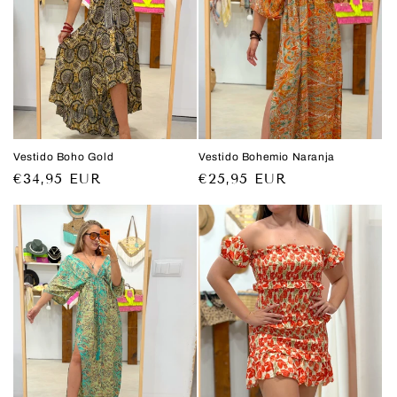
ó
n
:
Vestido Boho Gold
Vestido Bohemio Naranja
Precio
€34,95 EUR
Precio
€25,95 EUR
habitual
habitual