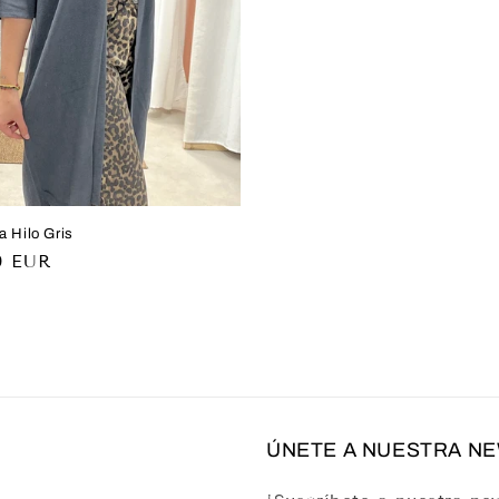
 Hilo Gris
o
9 EUR
al
ÚNETE A NUESTRA N