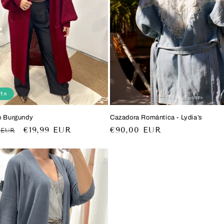
ta
n Burgundy
Cazadora Romántica - Lydia’s
o
Precio
€19,99 EUR
Precio
€90,00 EUR
 EUR
al
de
habitual
oferta