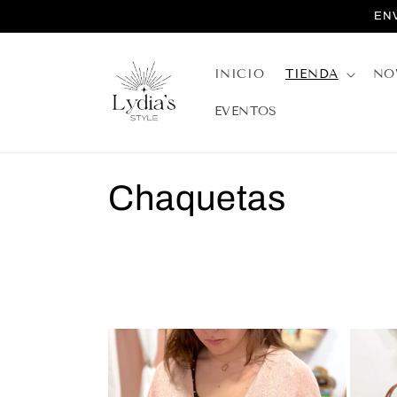
Ir
EN
directamente
al contenido
INICIO
TIENDA
NO
EVENTOS
C
Chaquetas
o
l
e
c