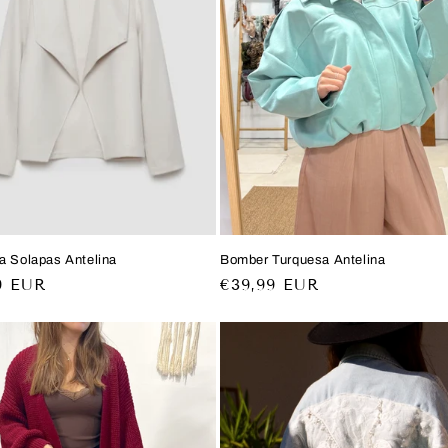
a Solapas Antelina
Bomber Turquesa Antelina
o
9 EUR
Precio
€39,99 EUR
al
habitual