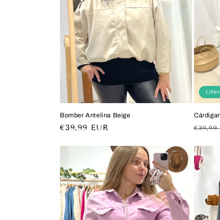
Ofer
Bomber Antelina Beige
Cárdiga
Precio
€39,99 EUR
Preci
€39,99
habitual
habitu