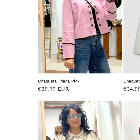
Chaqueta Triana Pink
Chaquet
Precio
€39,99 EUR
Preci
€34,9
habitual
habitu