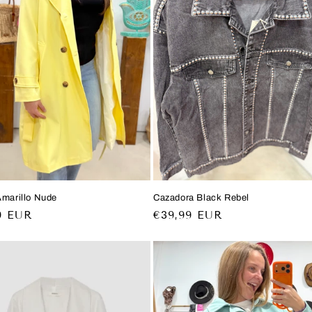
Amarillo Nude
Cazadora Black Rebel
o
9 EUR
Precio
€39,99 EUR
al
habitual