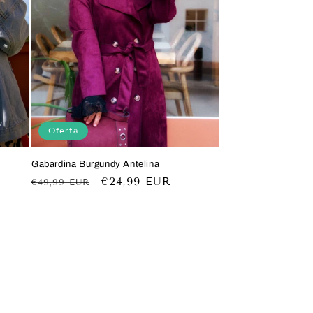
Oferta
Gabardina Burgundy Antelina
Precio
Precio
€24,99 EUR
€49,99 EUR
habitual
de
oferta