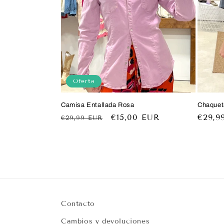
Oferta
Camisa Entallada Rosa
Chaqueta
Precio
Precio
€15,00 EUR
Preci
€29,9
€29,99 EUR
habitual
de
habitu
oferta
Contacto
Cambios y devoluciones