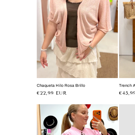
c
i
ó
n
:
Chaqueta Hilo Rosa Brillo
Trench 
Precio
€22,99 EUR
Preci
€45,9
habitual
habitu