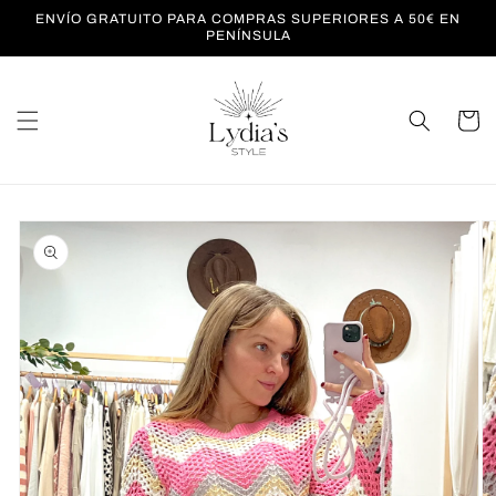
Ir
ENVÍO GRATUITO PARA COMPRAS SUPERIORES A 50€ EN
directamente
PENÍNSULA
al contenido
Carrito
Ir
directamente
a la
información
del producto