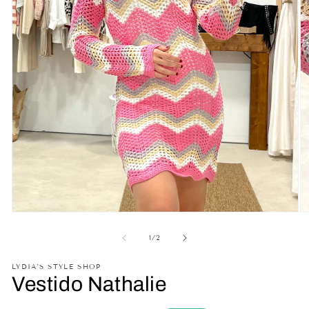
Abrir
Ab
elemento
el
multimedia
mu
de
1
/
2
1
2
en
en
LYDIA'S STYLE SHOP
una
un
Vestido Nathalie
ventana
ve
modal
mo