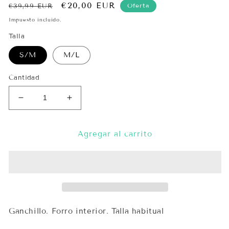
Precio
Precio
€20,00 EUR
Oferta
€39,99 EUR
habitual
de
Impuesto incluido.
oferta
Talla
S/M
M/L
Cantidad
Reducir
Aumentar
cantidad
cantidad
para
para
Vestido
Vestido
Agregar al carrito
Nathalie
Nathalie
Ganchillo. Forro interior. Talla habitual