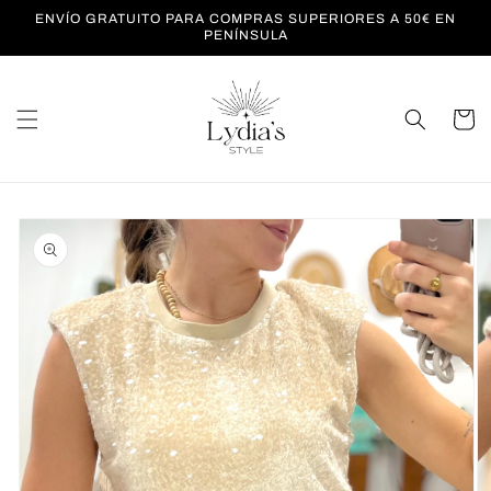
Ir
ENVÍO GRATUITO PARA COMPRAS SUPERIORES A 50€ EN
directamente
PENÍNSULA
al contenido
Carrito
Ir
directamente
a la
información
del producto