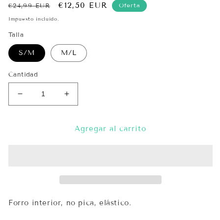
Precio
Precio
€12,50 EUR
Oferta
€24,99 EUR
habitual
de
Impuesto incluido.
oferta
Talla
S/M
M/L
Cantidad
Reducir
Aumentar
cantidad
cantidad
para
para
Top
Top
Agregar al carrito
Terciopelo
Terciopelo
y
y
Lentejuelas
Lentejuelas
Forro interior, no pica, elástico.