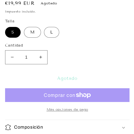
Precio
€19,99 EUR
Agotado
habitual
Impuesto incluido.
Talla
S
M
L
Cantidad
Reducir
Aumentar
cantidad
cantidad
para
para
Top
Top
Agotado
Tachuelas
Tachuelas
Marrón
Marrón
Más opciones de pago
Composición