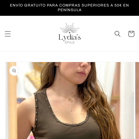
Ir
ENVÍO GRATUITO PARA COMPRAS SUPERIORES A 50€ EN
directamente
PENÍNSULA
al contenido
Carrito
Ir
directamente
a la
información
del producto