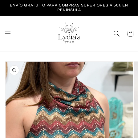
Ir
ENVÍO GRATUITO PARA COMPRAS SUPERIORES A 50€ EN
directamente
PENÍNSULA
al contenido
Carrito
Ir
directamente
a la
información
del producto