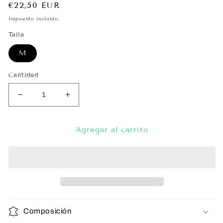
Precio
€22,50 EUR
habitual
Impuesto incluido.
Talla
M
Cantidad
Reducir
Aumentar
cantidad
cantidad
para
para
Top
Top
Agregar al carrito
Hippie
Hippie
Brillantina
Brillantina
Composición