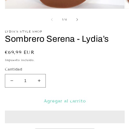
Abrir
Ab
elemento
el
multimedia
mu
de
1
/
4
1
2
en
en
LYDIA'S STYLE SHOP
una
un
Sombrero Serena - Lydia’s
ventana
ve
modal
mo
Precio
€69,99 EUR
habitual
Impuesto incluido.
Cantidad
Reducir
Aumentar
cantidad
cantidad
para
para
Sombrero
Sombrero
Agregar al carrito
Serena
Serena
-
-
Lydia’s
Lydia’s