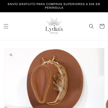
Ir
ENVÍO GRATUITO PARA COMPRAS SUPERIORES A 50€ EN
directamente
PENÍNSULA
al contenido
Carrito
Ir
directamente
a la
información
del producto