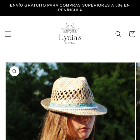
Ir
ENVÍO GRATUITO PARA COMPRAS SUPERIORES A 50€ EN
directamente
PENÍNSULA
al contenido
Carrito
Ir
directamente
a la
información
del producto