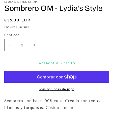
LYDIA'S STYLE SHOP
una
un
Sombrero OM - Lydia’s Style
ventana
ve
modal
mo
Precio
€35,00 EUR
habitual
Impuesto incluido.
Cantidad
Reducir
Aumentar
cantidad
cantidad
para
para
Sombrero
Sombrero
Agregar al carrito
OM
OM
-
-
Lydia’s
Lydia’s
Style
Style
Más opciones de pago
Sombrero con base 100% yute. Creado con tonos
blancos y turquesas. Cosido a mano.