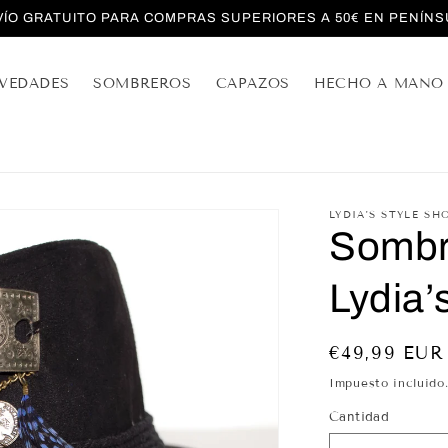
VÍO GRATUITO PARA COMPRAS SUPERIORES A 50€ EN PENÍNS
VEDADES
SOMBREROS
CAPAZOS
HECHO A MANO
LYDIA'S STYLE SH
Sombre
Lydia’
Precio
€49,99 EUR
habitual
Impuesto incluido
Cantidad