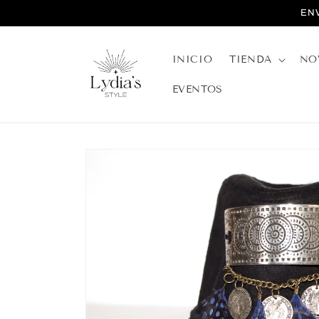
Ir
EN
directamente
al contenido
INICIO
TIENDA
NO
EVENTOS
Ir
directamente
a la
información
del producto