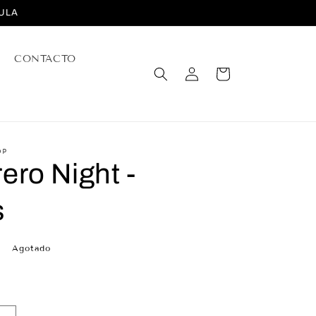
ULA
CONTACTO
Iniciar
Carrito
sesión
OP
ro Night -
s
Agotado
.