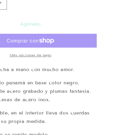
Aumentar
cantidad
para
Sombrero
Agotado
Night
-
Lydia’s
Más opciones de pago
echa a mano con mucho amor.
lo panamá en base color negro.
e acero grabado y plumas fantasía.
esas de acero inox.
le, en el interior lleva dos cuerdas
a su propia medida.
no se repite modelo.