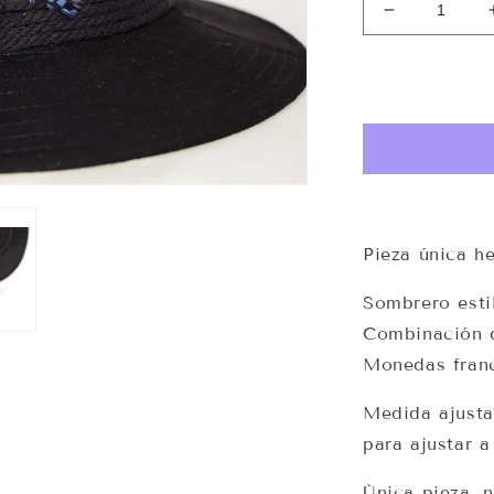
Reducir
cantidad
para
Sombrero
Night
-
Lydia’s
Pieza única h
Sombrero esti
Combinación d
Monedas franc
Medida ajustab
para ajustar 
Única pieza, 