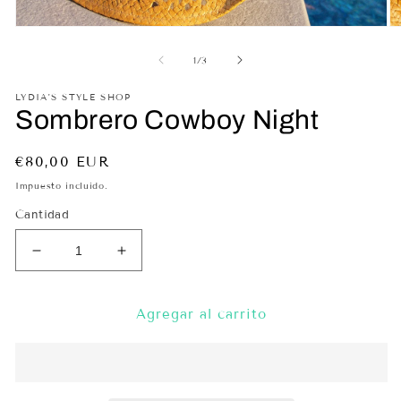
Abrir
Ab
elemento
el
multimedia
mu
de
1
/
3
1
2
en
en
LYDIA'S STYLE SHOP
una
un
Sombrero Cowboy Night
ventana
ve
modal
mo
Precio
€80,00 EUR
habitual
Impuesto incluido.
Cantidad
Reducir
Aumentar
cantidad
cantidad
para
para
Sombrero
Sombrero
Agregar al carrito
Cowboy
Cowboy
Night
Night