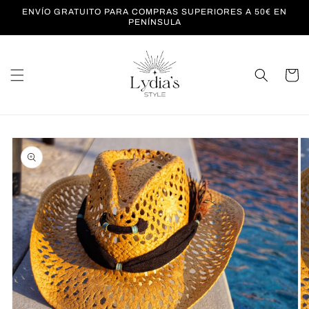
Ir
ENVÍO GRATUITO PARA COMPRAS SUPERIORES A 50€ EN
directamente
PENÍNSULA
al contenido
Carrito
Ir
directamente
a la
información
del producto