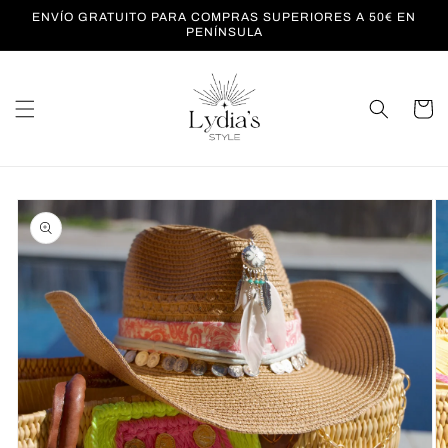
Ir
ENVÍO GRATUITO PARA COMPRAS SUPERIORES A 50€ EN
directamente
PENÍNSULA
al contenido
Carrito
Ir
directamente
a la
información
del producto