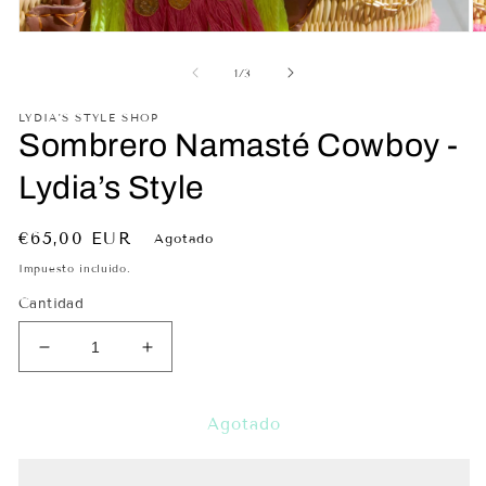
Abrir
Ab
elemento
el
multimedia
mu
de
1
/
3
1
2
en
en
LYDIA'S STYLE SHOP
una
un
Sombrero Namasté Cowboy -
ventana
ve
modal
mo
Lydia’s Style
Precio
€65,00 EUR
Agotado
habitual
Impuesto incluido.
Cantidad
Reducir
Aumentar
cantidad
cantidad
para
para
Sombrero
Sombrero
Agotado
Namasté
Namasté
Cowboy
Cowboy