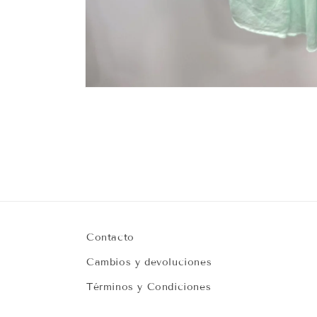
Abrir
elemento
multimedia
1
en
una
ventana
modal
Contacto
Cambios y devoluciones
Términos y Condiciones