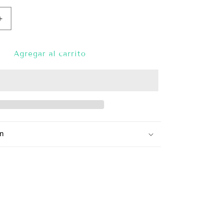
Aumentar
cantidad
para
Lencera
Agregar al carrito
Turquesa
n