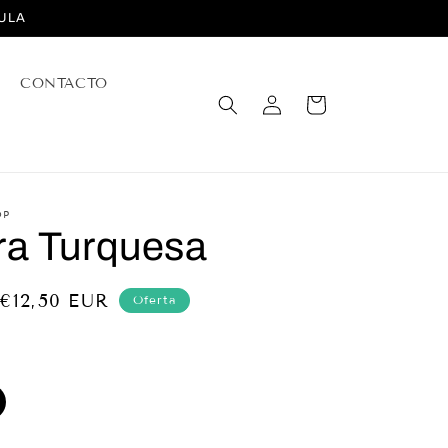
ULA
CONTACTO
Iniciar
Carrito
sesión
OP
ra Turquesa
Precio
€12,50 EUR
Oferta
de
.
oferta