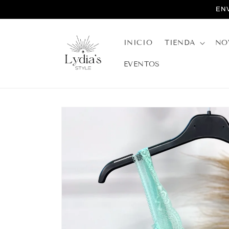
Ir
EN
directamente
al contenido
INICIO
TIENDA
NO
EVENTOS
Ir
directamente
a la
información
del producto