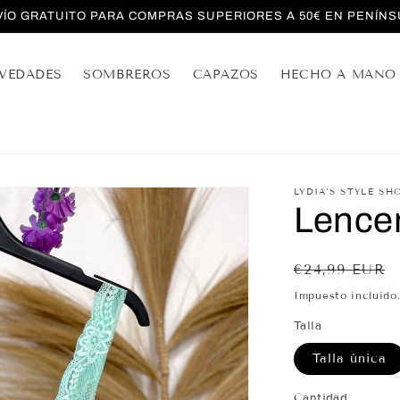
VÍO GRATUITO PARA COMPRAS SUPERIORES A 50€ EN PENÍNS
VEDADES
SOMBREROS
CAPAZOS
HECHO A MANO
LYDIA'S STYLE SH
Lence
Precio
€24,99 EUR
habitual
Impuesto incluido
Talla
Talla única
Cantidad