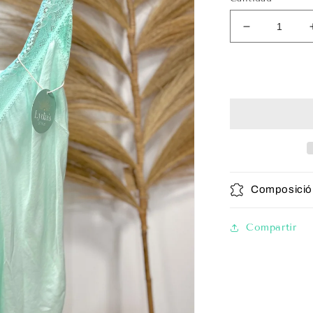
Reducir
cantidad
para
Lencera
Turquesa
Composició
Compartir