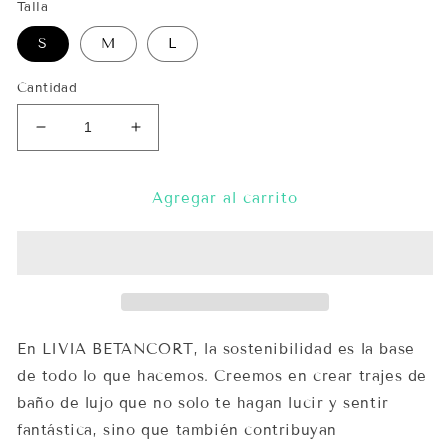
Talla
S
M
L
Cantidad
Reducir
Aumentar
cantidad
cantidad
para
para
Bikini
Bikini
Agregar al carrito
ARETE
ARETE
-
-
Livia
Livia
Betancort
Betancort
En LIVIA BETANCORT, la sostenibilidad es la base
de todo lo que hacemos. Creemos en crear trajes de
baño de lujo que no solo te hagan lucir y sentir
fantástica, sino que también contribuyan