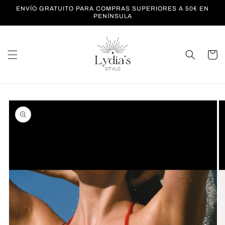
Ir
ENVÍO GRATUITO PARA COMPRAS SUPERIORES A 50€ EN
directamente
PENÍNSULA
al contenido
Carrito
Ir
directamente
a la
información
del producto