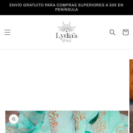
Ir
ENVÍO GRATUITO PARA COMPRAS SUPERIORES A 50€ EN
directamente
PENÍNSULA
al contenido
Carrito
Ir
directamente
a la
información
del producto