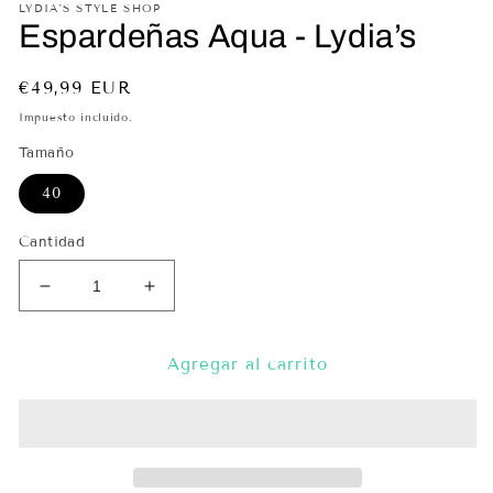
LYDIA'S STYLE SHOP
un
Espardeñas Aqua - Lydia’s
ve
mo
Precio
€49,99 EUR
habitual
Impuesto incluido.
Tamaño
40
Cantidad
Reducir
Aumentar
cantidad
cantidad
para
para
Espardeñas
Espardeñas
Agregar al carrito
Aqua
Aqua
-
-
Lydia’s
Lydia’s