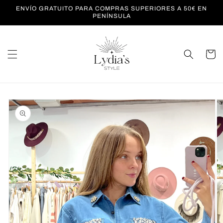
Ir
ENVÍO GRATUITO PARA COMPRAS SUPERIORES A 50€ EN
directamente
PENÍNSULA
al contenido
Carrito
Ir
directamente
a la
información
del producto