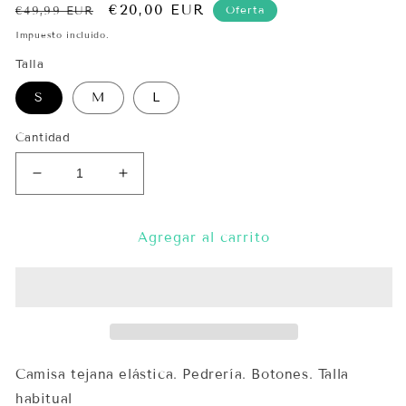
Precio
Precio
€20,00 EUR
Oferta
€49,99 EUR
habitual
de
Impuesto incluido.
oferta
Talla
S
M
L
Cantidad
Reducir
Aumentar
cantidad
cantidad
para
para
Camisa
Camisa
Agregar al carrito
Pedrería
Pedrería
Tejana
Tejana
Camisa tejana elástica. Pedrería. Botones. Talla
habitual