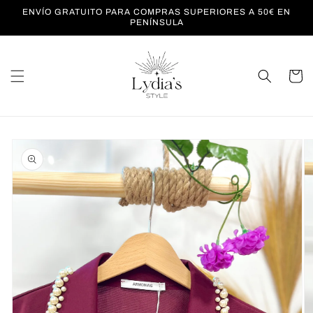
Ir
ENVÍO GRATUITO PARA COMPRAS SUPERIORES A 50€ EN
directamente
PENÍNSULA
al contenido
Carrito
Ir
directamente
a la
información
del producto