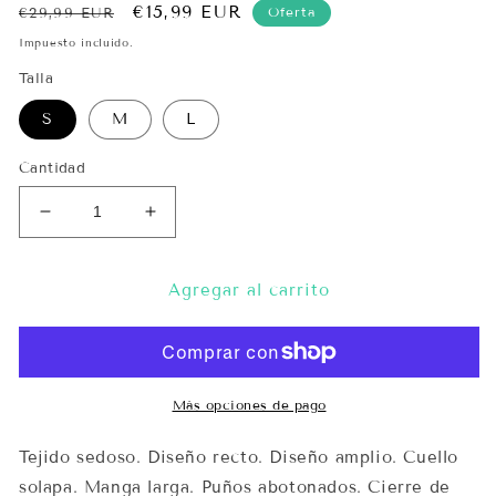
Precio
Precio
€15,99 EUR
Oferta
€29,99 EUR
habitual
de
Impuesto incluido.
oferta
Talla
S
M
L
Cantidad
Reducir
Aumentar
cantidad
cantidad
para
para
Camisa
Camisa
Agregar al carrito
Burdeos
Burdeos
Perlada
Perlada
Más opciones de pago
Tejido sedoso. Diseño recto. Diseño amplio. Cuello
solapa. Manga larga. Puños abotonados. Cierre de