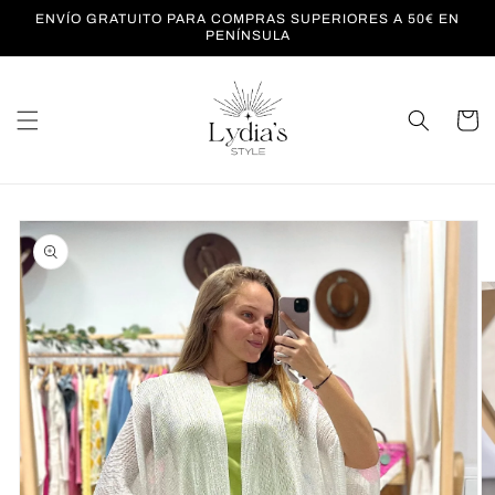
Ir
ENVÍO GRATUITO PARA COMPRAS SUPERIORES A 50€ EN
directamente
PENÍNSULA
al contenido
Carrito
Ir
directamente
a la
información
del producto