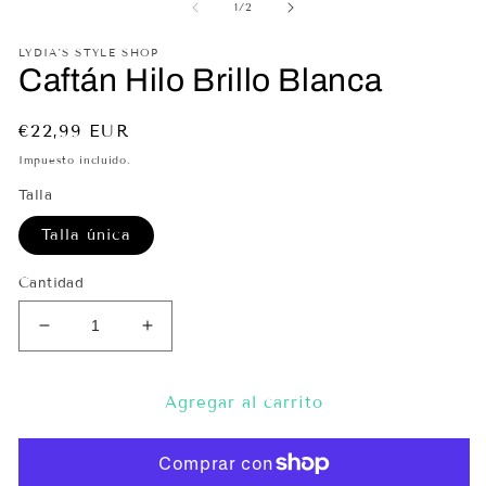
multimedia
de
1
/
2
ve
1
mo
en
LYDIA'S STYLE SHOP
una
Caftán Hilo Brillo Blanca
ventana
modal
Precio
€22,99 EUR
habitual
Impuesto incluido.
Talla
Talla única
Cantidad
Reducir
Aumentar
cantidad
cantidad
para
para
Caftán
Caftán
Agregar al carrito
Hilo
Hilo
Brillo
Brillo
Blanca
Blanca