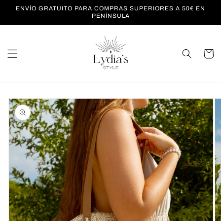
Ir
ENVÍO GRATUITO PARA COMPRAS SUPERIORES A 50€ EN
directamente
PENÍNSULA
al contenido
Carrito
Ir
directamente
a la
información
del producto