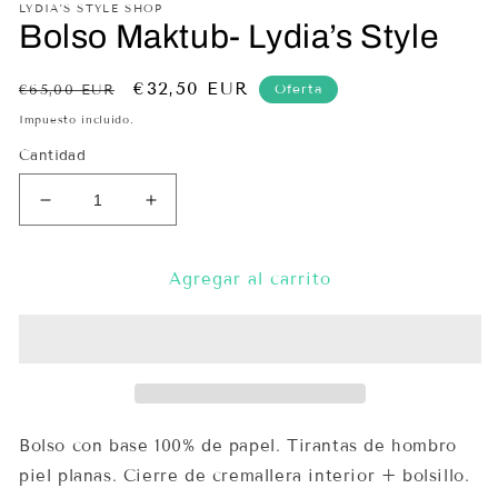
LYDIA'S STYLE SHOP
una
un
Bolso Maktub- Lydia’s Style
ventana
ve
modal
mo
Precio
Precio
€32,50 EUR
Oferta
€65,00 EUR
habitual
de
Impuesto incluido.
oferta
Cantidad
Reducir
Aumentar
cantidad
cantidad
para
para
Bolso
Bolso
Agregar al carrito
Maktub-
Maktub-
Lydia’s
Lydia’s
Style
Style
Bolso con base 100% de papel. Tirantas de hombro
piel planas. Cierre de cremallera interior + bolsillo.