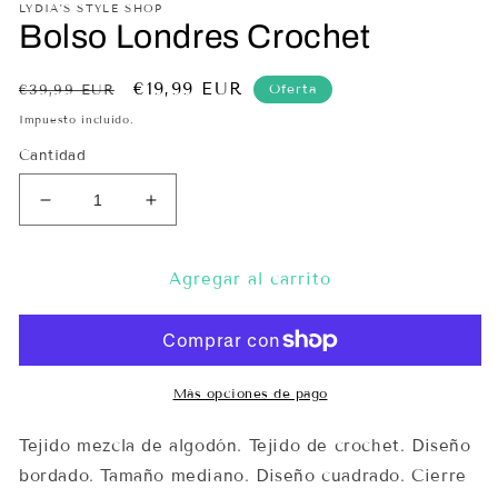
LYDIA'S STYLE SHOP
una
un
Bolso Londres Crochet
ventana
ve
modal
mo
Precio
Precio
€19,99 EUR
Oferta
€39,99 EUR
habitual
de
Impuesto incluido.
oferta
Cantidad
Reducir
Aumentar
cantidad
cantidad
para
para
Bolso
Bolso
Agregar al carrito
Londres
Londres
Crochet
Crochet
Más opciones de pago
Tejido mezcla de algodón. Tejido de crochet. Diseño
bordado. Tamaño mediano. Diseño cuadrado. Cierre