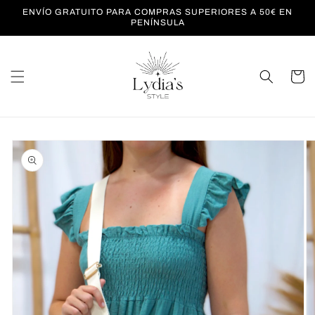
Ir
ENVÍO GRATUITO PARA COMPRAS SUPERIORES A 50€ EN
directamente
PENÍNSULA
al contenido
Carrito
Ir
directamente
a la
información
del producto