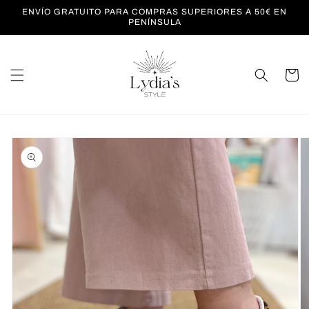
Ir
ENVÍO GRATUITO PARA COMPRAS SUPERIORES A 50€ EN
directamente
PENÍNSULA
al contenido
Carrito
Ir
directamente
a la
información
del producto